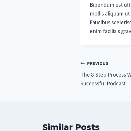
Bibendum est ultr
mollis aliquam ut
Faucibus sceleri
enim facilisis gr
Post
PREVIOUS
The 8-Step Process W
navigation
Successful Podcast
Similar Posts