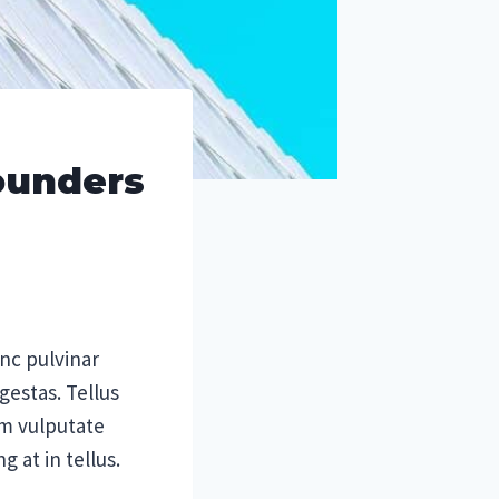
Founders
unc pulvinar
estas. Tellus
um vulputate
 at in tellus.