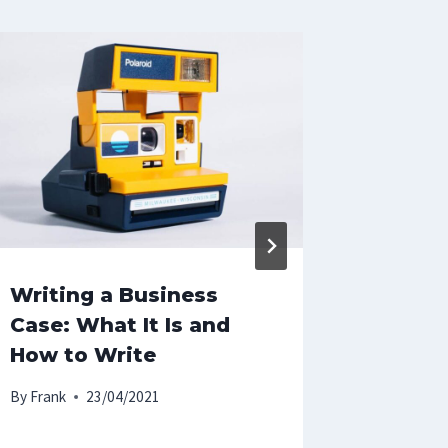
Writing a Business
Tools 
Case: What It Is and
Succes
How to Write
Your S
By
Frank
23/04/2021
By
Frank