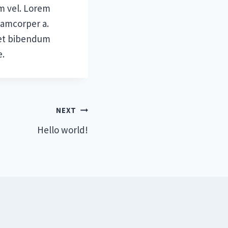
am vel. Lorem
lamcorper a.
uet bibendum
e.
NEXT
Hello world!