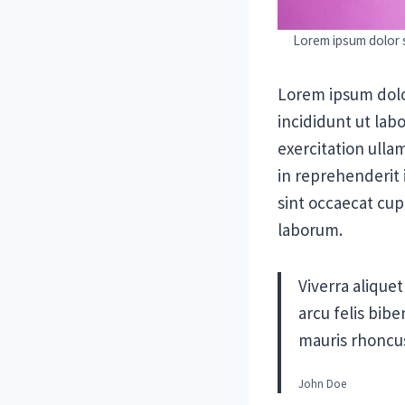
Lorem ipsum dolor s
Lorem ipsum dolo
incididunt ut lab
exercitation ulla
in reprehenderit i
sint occaecat cupi
laborum.
Viverra aliquet
arcu felis bib
mauris rhoncus
John Doe