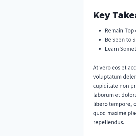
Key Tak
Remain Top 
Be Seen to S
Learn Some
At vero eos et ac
voluptatum deleni
cupiditate non pro
laborum et doloru
libero tempore, c
quod maxime plac
repellendus.