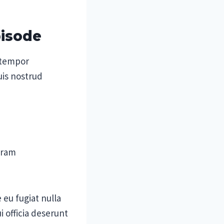
pisode
 tempor
uis nostrud
gram
 eu fugiat nulla
i officia deserunt