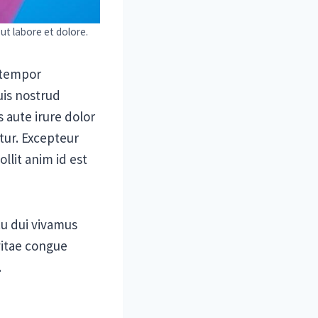
ut labore et dolore.
 tempor
uis nostrud
 aute irure dolor
atur. Excepteur
llit anim id est
cu dui vivamus
vitae congue
.