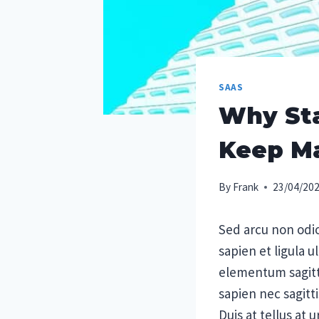
SAAS
Why Sta
Keep M
By
Frank
23/04/20
Sed arcu non odio
sapien et ligula 
elementum sagitti
sapien nec sagitti
Duis at tellus at