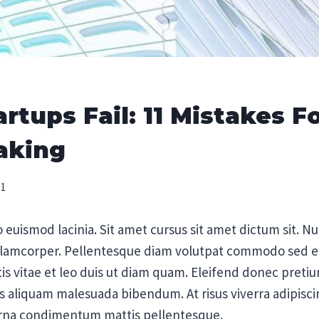
rtups Fail: 11 Mistakes 
aking
21
 euismod lacinia. Sit amet cursus sit amet dictum sit. N
ullamcorper. Pellentesque diam volutpat commodo sed eg
s vitae et leo duis ut diam quam. Eleifend donec preti
s aliquam malesuada bibendum. At risus viverra adipiscing
 urna condimentum mattis pellentesque.