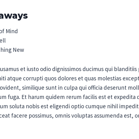
eaways
of Mind
ell
thing New
cusamus et iusto odio dignissimos ducimus qui blanditii
ti atque corrupti quos dolores et quas molestias exceptu
vident, similique sunt in culpa qui officia deserunt molli
m fuga. Et harum quidem rerum facilis est et expedita d
um soluta nobis est eligendi optio cumque nihil impedit
eat facere possimus, omnis voluptas assumenda est, o