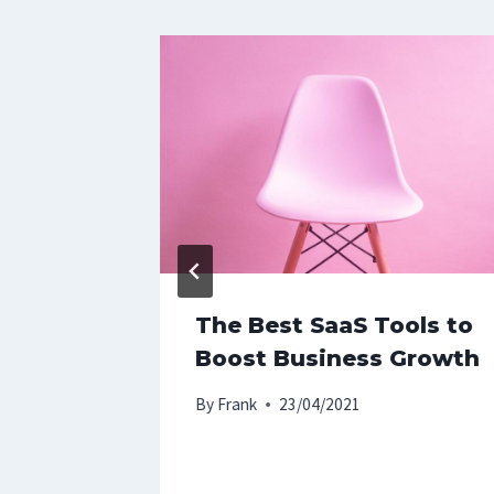
o
The Best SaaS Tools to
anize
Boost Business Growth
ess
By
Frank
23/04/2021