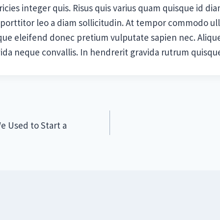
icies integer quis. Risus quis varius quam quisque id di
 porttitor leo a diam sollicitudin. At tempor commodo ul
sque eleifend donec pretium vulputate sapien nec. Aliq
avida neque convallis. In hendrerit gravida rutrum quisqu
e Used to Start a