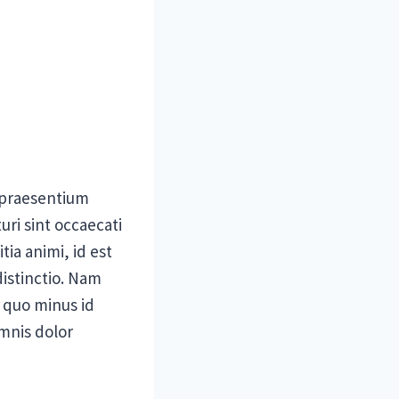
s praesentium
ri sint occaecati
tia animi, id est
istinctio. Nam
 quo minus id
mnis dolor